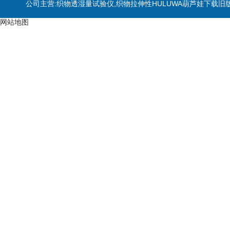
公司主营:织物透湿量试验仪,织物拉伸性HULUWA葫芦娃下载旧
网站地图